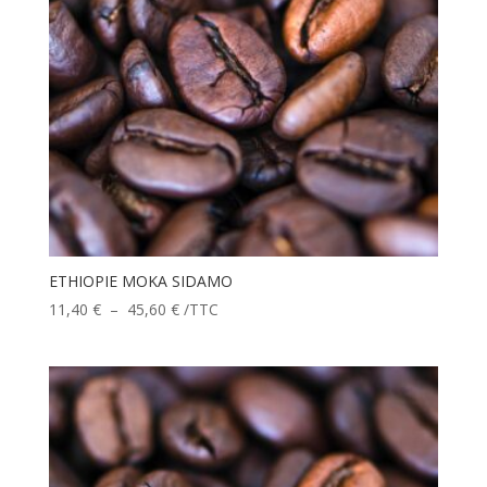
ETHIOPIE MOKA SIDAMO
Plage
11,40
€
–
45,60
€
/TTC
de
prix :
11,40 €
à
45,60 €