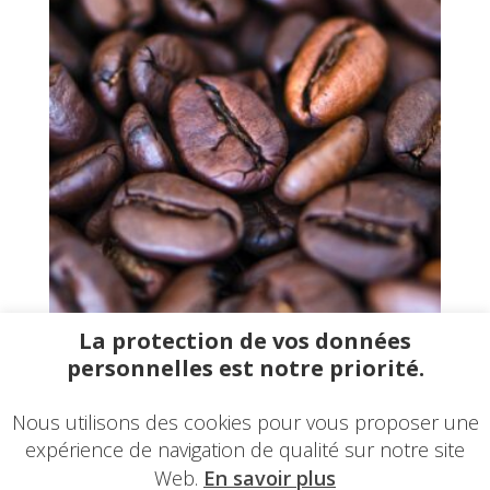
La protection de vos données
INDONESIE SUMATRA
personnelles est notre priorité.
Plage
9,90
€
–
39,60
€
/TTC
de
Nous utilisons des cookies pour vous proposer une
prix :
expérience de navigation de qualité sur notre site
9,90 €
1
2
→
à
Web.
En savoir plus