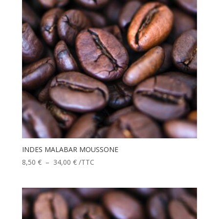
INDES MALABAR MOUSSONE
Plage
8,50
€
–
34,00
€
/TTC
de
prix :
8,50 €
à
34,00 €