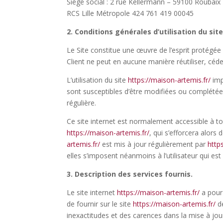
Siège social : 2 rue Kellermann – 59100 Roubaix 
RCS Lille Métropole 424 761 419 00045
2. Conditions générales d’utilisation du sit
Le Site constitue une œuvre de l’esprit protégée 
Client ne peut en aucune manière réutiliser, céd
L’utilisation du site
https://maison-artemis.fr/
imp
sont susceptibles d’être modifiées ou complétée
régulière.
Ce site internet est normalement accessible à t
https://maison-artemis.fr/
, qui s’efforcera alors
artemis.fr/
est mis à jour régulièrement par
http
elles s’imposent néanmoins à l’utilisateur qui est
3. Description des services fournis.
Le site internet
https://maison-artemis.fr/
a pour 
de fournir sur le site
https://maison-artemis.fr/
de
inexactitudes et des carences dans la mise à jour,