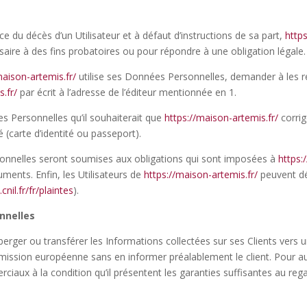
e du décès d’un Utilisateur et à défaut d’instructions de sa part,
http
saire à des fins probatoires ou pour répondre à une obligation légale.
maison-artemis.fr/
utilise ses Données Personnelles, demander à les re
.fr/
par écrit à l’adresse de l’éditeur mentionnée en 1.
ées Personnelles qu’il souhaiterait que
https://maison-artemis.fr/
corri
 (carte d’identité ou passeport).
nnelles seront soumises aux obligations qui sont imposées à
https:
ments. Enfin, les Utilisateurs de
https://maison-artemis.fr/
peuvent dé
nil.fr/fr/
plaintes
).
nnelles
héberger ou transférer les Informations collectées sur ses Clients ver
ssion européenne sans en informer préalablement le client. Pour a
ciaux à la condition qu’il présentent les garanties suffisantes au re