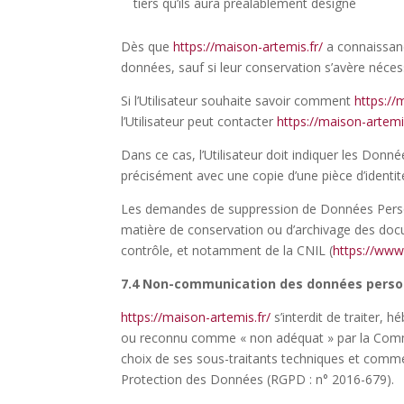
tiers qu’ils aura préalablement désigné
Dès que
https://maison-artemis.fr/
a connaissanc
données, sauf si leur conservation s’avère néces
Si l’Utilisateur souhaite savoir comment
https://
l’Utilisateur peut contacter
https://maison-artemis
Dans ce cas, l’Utilisateur doit indiquer les Donn
précisément avec une copie d’une pièce d’identité
Les demandes de suppression de Données Perso
matière de conservation ou d’archivage des docu
contrôle, et notamment de la CNIL (
https://www.c
7.4 Non-communication des données perso
https://maison-artemis.fr/
s’interdit de traiter, 
ou reconnu comme « non adéquat » par la Commi
choix de ses sous-traitants techniques et commer
Protection des Données (
RGPD
: n° 2016-679).