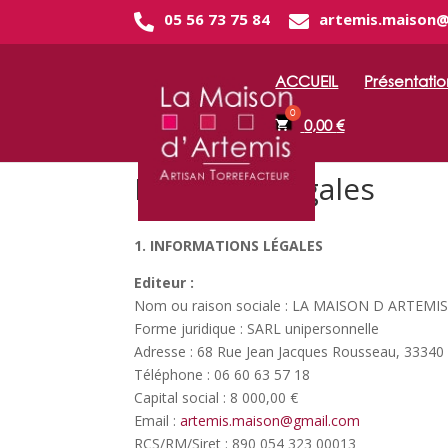
05 56 73 75 84
artemis.maison
ACCUEIL
Présentatio
0,00
€
Mentions légales
1. INFORMATIONS LÉGALES
Editeur :
Nom ou raison sociale : LA MAISON D ARTEMI
Forme juridique : SARL unipersonnelle
Adresse : 68 Rue Jean Jacques Rousseau, 3334
Téléphone : 06 60 63 57 18
Capital social : 8 000,00 €
Email :
artemis.maison@gmail.com
RCS/RM/Siret : 890 054 323 00013