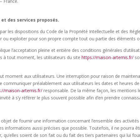
– France.
e et des services proposés.
par les dispositions du Code de la Propriété Intellectuelle et des Rég
er ou exploiter pour son propre compte tout ou partie des éléments ou
lique l’acceptation pleine et entière des conditions générales d’utilisat
s à tout moment, les utilisateurs du site
https://maison-artemis.fr/
son
out moment aux utilisateurs. Une interruption pour raison de mainten
 de communiquer préalablement aux utilisateurs les dates et heures de 
s://maison-artemis.fr/
responsable. De la même façon, les mentions l
 invité à s’y référer le plus souvent possible afin d’en prendre connais
objet de fournir une information concernant l’ensemble des activités 
s informations aussi précises que possible. Toutefois, il ne pourra ê
 qu’elles soient de son fait ou du fait des tiers partenaires qui lui fo