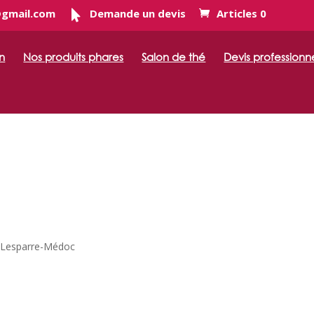
@gmail.com
Demande un devis
Articles 0
n
Nos produits phares
Salon de thé
Devis professionn
S
0 Lesparre-Médoc