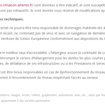
ps://maison-artemis.fr/
sont données à titre indicatif, et sont suscepti
ont pas exhaustifs. Ils sont donnés sous réserve de modifications ay
ées techniques.
Internet ne pourra être tenu responsable de dommages matériels liés à l’ut
iel récent, ne contenant pas de virus et avec un navigateur de dernièr
e territoire de l’Union Européenne conformément aux dispositions du
e le meilleur taux d’accessibilité. L’hébergeur assure la continuité de 
d’interrompre le service d’hébergement pour les durées les plus courte
s, de défaillance de ses infrastructures ou si les Prestations et Serv
ront être tenus responsables en cas de dysfonctionnement du réseau 
amment à l’encombrement du réseau empêchant l’accès au serveur.
mitative, images, textes, vidéos, graphismes, animations, sons, etc., ainsi que l
appartenant à des sociétés partenaires.