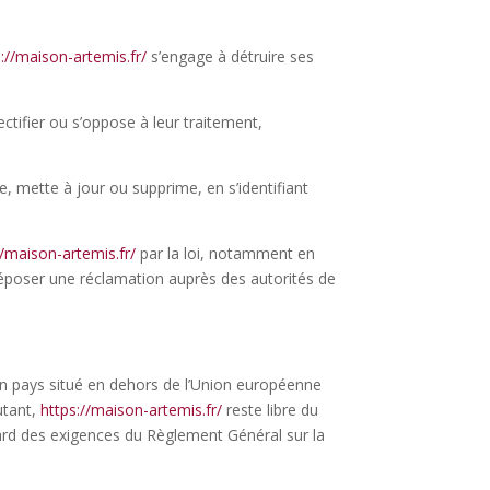
s://maison-artemis.fr/
s’
engage à détruire ses
ctifier ou s’oppose à leur traitement,
ge, mette à jour ou supprime, en s’identifiant
//maison-artemis.fr/
par la loi, notamment en
poser une réclamation auprès des autorités de
s un pays situé en dehors de l’Union européenne
utant,
https://maison-artemis.fr/
reste libre du
gard des exigences du Règlement Général sur la