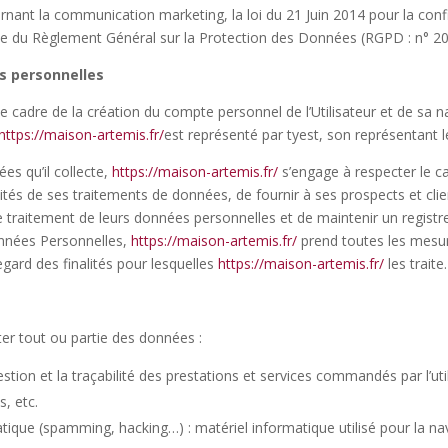
rnant la communication marketing, la loi du 21 Juin 2014 pour la con
ue du Règlement Général sur la Protection des Données (
RGPD
: n° 2
s personnelles
 cadre de la création du compte personnel de l’Utilisateur et de sa na
https://maison-artemis.fr/
est représenté par tyest, son représentant l
es qu’il collecte,
https://maison-artemis.fr/
s’engage à respecter le ca
ités de ses traitements de données, de fournir à ses prospects et client
traitement de leurs données personnelles et de maintenir un registre
nnées Personnelles,
https://maison-artemis.fr/
prend toutes les mesure
gard des finalités pour lesquelles
https://maison-artemis.fr/
les traite.
ter tout ou partie des données :
estion et la traçabilité des prestations et services commandés par l’uti
, etc.
atique (spamming, hacking…) : matériel informatique utilisé pour la na