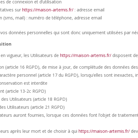
ées de connexion et d’utilisation
tatives sur
https://maison-artemis.fr/
: adresse email
(sms, mail) : numéro de téléphone, adresse email
os données personnelles qui sont donc uniquement utilisées par néces
sition
 vigueur, les Utilisateurs de
https://maison-artemis.fr/
disposent des
ion (article 16
RGPD
), de mise à jour, de complétude des données des U
aractère personnel (article 17 du
RGPD
), lorsqu’elles sont inexactes,
conservation est interdite
t (article 13-2c
RGPD
)
des Utilisateurs (article 18
RGPD
)
es Utilisateurs (article 21
RGPD
)
lisateurs auront fournies, lorsque ces données font l’objet de traite
teurs après leur mort et de choisir à qui
https://maison-artemis.fr/
dev