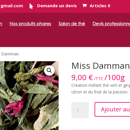
@gmail.com
Demande un devis
Articles 0
n
Nos produits phares
Salon de thé
Devis professionn
s Damman
Miss Damman
9,00
€
/100g
/TTC
Création mélant thé vert et gi
citron et du fruit de la passion.
quantité
Ajouter au
de
Miss
Damman