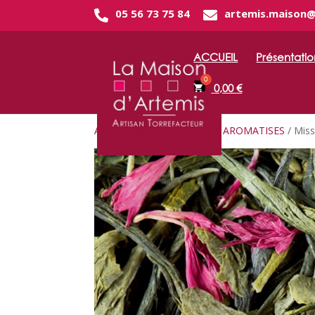
05 56 73 75 84
artemis.maison
ACCUEIL
Présentatio
0,00
€
Accueil
/
THE
/
THES VERTS AROMATISES
/ Mis