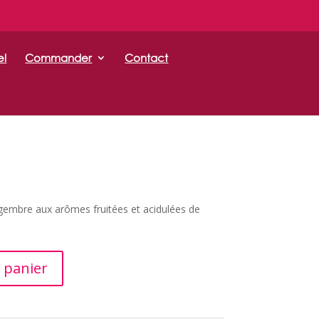
el
Commander
Contact
ngembre aux arômes fruitées et acidulées de
A
 panier
l
t
e